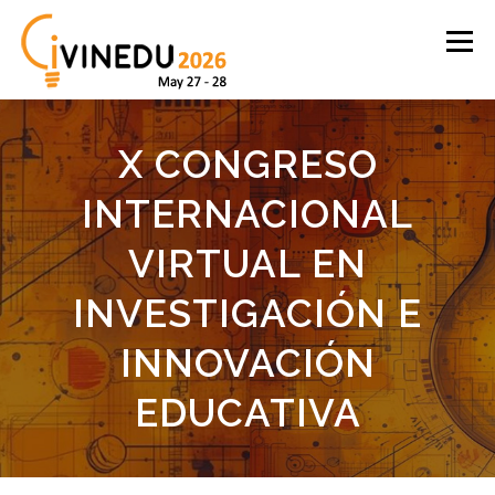
Skip
to
Menu
content
English
Español
Proceedings
Login
X CONGRESO
INTERNACIONAL
VIRTUAL EN
INVESTIGACIÓN E
INNOVACIÓN
EDUCATIVA